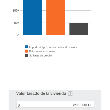
100k
50k
0
Importe del préstamo combinado máximo
Préstamos existentes
Su límite de crédito
End of interactive chart.
Inputs
A
i
Valor tasado de la vivienda
note
about
$
this