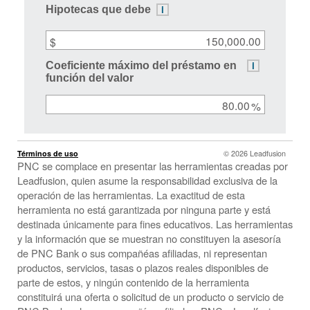
tool:
i
Hipotecas que debe
Some
of
$
the
fields
i
Coeficiente máximo del préstamo en
are
función del valor
pre-
filled
%
to
get
you
Términos de uso
© 2026 Leadfusion
started.
PNC se complace en presentar las herramientas creadas por
Move
Leadfusion, quien asume la responsabilidad exclusiva de la
the
operación de las herramientas. La exactitud de esta
sliders
herramienta no está garantizada por ninguna parte y está
or
destinada únicamente para fines educativos. Las herramientas
enter
y la información que se muestran no constituyen la asesoría
a
de PNC Bank o sus compañéas afiliadas, ni representan
number
productos, servicios, tasas o plazos reales disponibles de
to
parte de estos, y ningún contenido de la herramienta
change
constituirá una oferta o solicitud de un producto o servicio de
the
amounts.