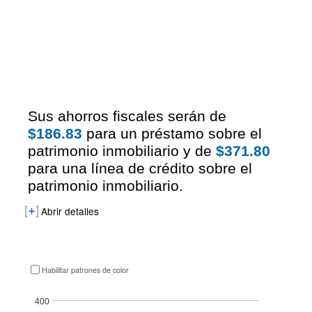
En
esta
Results
Sus ahorros fiscales serán de
herramienta,
$186.83
para un préstamo sobre el
los
resultados
patrimonio inmobiliario y de
$371.80
aparecen
para una línea de crédito sobre el
antes
patrimonio inmobiliario.
que
las
Abrir detalles
entradas.
Habilitar patrones de color
Ahorros fiscales totales para el préstamo con garantía hipotecaria y la línea d
Bar chart with 2 data series.
400