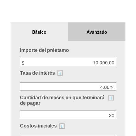
fiscales
gráfico,
Pagos
gráfico,
y
Inputs
A
Amortización
note
Básico
Avanzado
tablas
about
this
tool:
Importe del préstamo
Some
of
$
the
i
Tasa de interés
fields
are
pre-
%
filled
i
Cantidad de meses en que terminará
to
de pagar
get
you
started.
Move
i
Costos iniciales
the
sliders